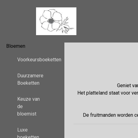
Bloemen
Voorkeursboeketten
Duurzamere
Boeketten
Geniet va
Het platteland staat voor ver
Keuze van
de
bloemist
De fruitmanden worden cen
Luxe
boeketten