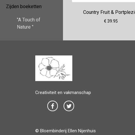
Zijden boeketten
Country Fruit & Portplezi
"A Touch of
€ 39.95
Nature "
Creativiteit en vakmanschap
© Bloembinderij Ellen Nijenhuis